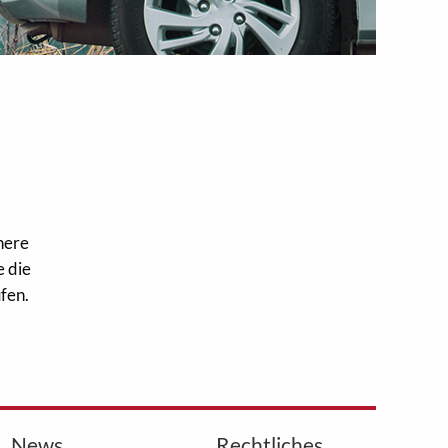
here
e die
üfen.
News
Rechtliches