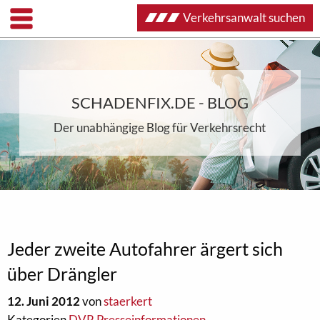
Verkehrsanwalt suchen
SCHADENFIX.DE - BLOG
Der unabhängige Blog für Verkehrsrecht
Jeder zweite Autofahrer ärgert sich
über Drängler
12. Juni 2012
von
staerkert
Kategorien
DVR Presseinformationen