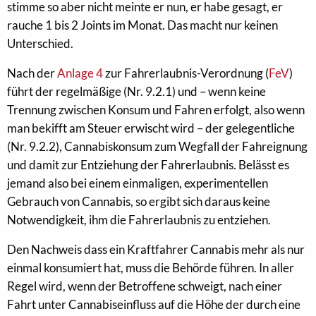
stimme so aber nicht meinte er nun, er habe gesagt, er
rauche 1 bis 2 Joints im Monat. Das macht nur keinen
Unterschied.
Nach der
Anlage 4
zur Fahrerlaubnis-Verordnung (
FeV
)
führt der regelmäßige (Nr. 9.2.1) und – wenn keine
Trennung zwischen Konsum und Fahren erfolgt, also wenn
man bekifft am Steuer erwischt wird – der gelegentliche
(Nr. 9.2.2), Cannabiskonsum zum Wegfall der Fahreignung
und damit zur Entziehung der Fahrerlaubnis. Belässt es
jemand also bei einem einmaligen, experimentellen
Gebrauch von Cannabis, so ergibt sich daraus keine
Notwendigkeit, ihm die Fahrerlaubnis zu entziehen.
Den Nachweis dass ein Kraftfahrer Cannabis mehr als nur
einmal konsumiert hat, muss die Behörde führen. In aller
Regel wird, wenn der Betroffene schweigt, nach einer
Fahrt unter Cannabiseinfluss auf die Höhe der durch eine