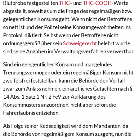
Blutprobe festgestellten
THC
– und
THC-COOH
-Werte
abgestellt, soweit es um die Frage des regelmäßigen bzw.
gelegentlichen Konsums geht. Wenn nicht der Betroffene
so nett ist und der Polizei seine Konsumgewohnheiten ins
Protokoll diktiert. Selbst wenn der Betroffene nicht
ordnungsgemäß über sein
Schweigerecht
belehrt wurde,
sind seine Angaben im Verwaltungsverfahren verwertbar.
Sind ein gelegentlicher Konsum und mangelndes
Trennungsvermögen oder ein regelmäßiger Konsum nicht
zweifelsfrei feststellbar, kann die Behörde den Vorfall
zwar zum Anlass nehmen, ein ärztliches Gutachten nach §
14 Abs. 1 Satz 1 Nr. 2 FeV zur Aufklärung des
Konsummusters anzuordnen, nicht aber sofort die
Fahrerlaubnis entziehen.
Als Folge seiner Redseeligkeit wird dem Mandanten, da
die Behörde von regelmäßigem Konsum ausgeht, nun die