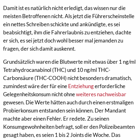
Damit ist es natürlich nicht erledigt, das wissen nur die
meisten Betroffenen nicht. Als jetzt die Führerscheinstelle
ein nettes Schreiben schickte und ankündigte, es sei
beabsichtigt, ihm die Fahrerlaubnis zu entziehen, dachte
er sich, es sei jetzt doch wohl besser mal jemanden zu
fragen, der sich damit auskennt.
Grundsätzlich waren die Blutwerte mit etwas über 1 ng/ml
Tetrahydrocanabinol (THC) und 10 ng/ml THC-
Carbonsäure (THC-COOH) nicht besonders dramatisch,
zumindest wäre der für eine
Entziehung
erforderliche
Gelegenheitskonsum nicht ohne
weiteres
nachweisbar
gewesen. Die Werte hätten auch durch einen erstmaligen
Probierkonsum entstanden sein können. Der Mandant
machte aber einen Fehler. Er redete. Zu seinen
Konsumgewohnheiten befragt, soll er den Polizeibeamten
gesagt haben, es seien 1 bis 2 Joints die Woche. Das