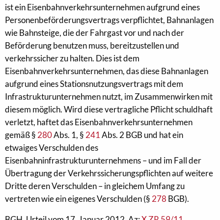
ist ein Eisenbahnverkehrsunternehmen aufgrund eines
Personenbeförderungsvertrags verpflichtet, Bahnanlagen
wie Bahnsteige, die der Fahrgast vor und nach der
Beförderung benutzen muss, bereitzustellen und
verkehrssicher zu halten. Dies ist dem
Eisenbahnverkehrsunternehmen, das diese Bahnanlagen
aufgrund eines Stationsnutzungsvertrags mit dem
Infrastrukturunternehmen nutzt, im Zusammenwirken mit
diesem möglich. Wird diese vertragliche Pflicht schuldhaft
verletzt, haftet das Eisenbahnverkehrsunternehmen
gemäß §
280
Abs. 1, §
241
Abs. 2 BGB und hat ein
etwaiges Verschulden des
Eisenbahninfrastrukturunternehmens – und im Fall der
Übertragung der Verkehrssicherungspflichten auf weitere
Dritte deren Verschulden – in gleichem Umfang zu
vertreten wie ein eigenes Verschulden (§
278
BGB).
BGH, Urteil vom 17. Januar 2012, Az:
X ZR 59/11