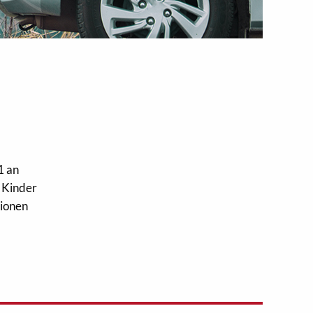
1 an
e Kinder
tionen