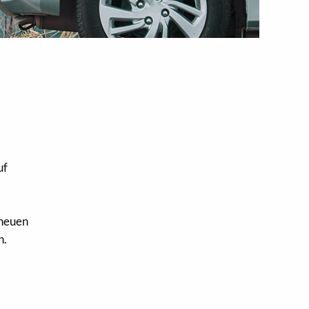
uf
 neuen
n.