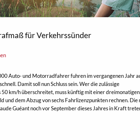
trafmaß für Verkehrssünder
nen
000 Auto- und Motorradfahrer fuhren im vergangenen Jahr a
chnell. Damit soll nun Schluss sein. Wer die zulässige
50 km/h überschreitet, muss künftig mit einer dreimonatigen
ld und dem Abzug von sechs Fahrlizenzpunkten rechnen. Die
Claude Guéant noch vor September dieses Jahres in Kraft trete