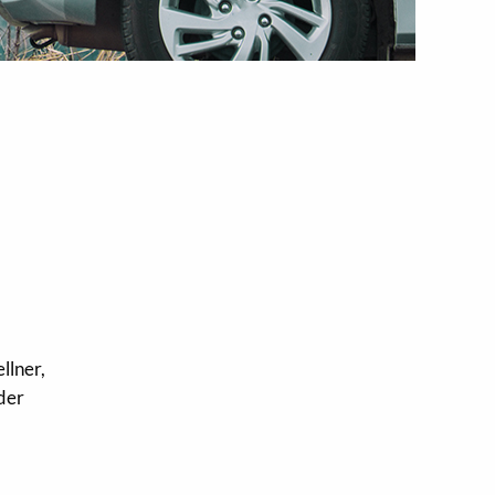
llner,
der