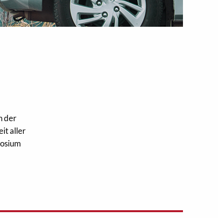
n der
t aller
posium