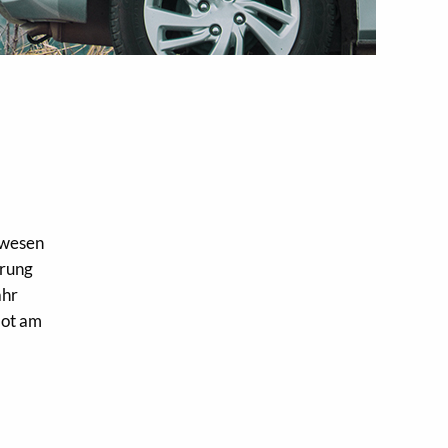
nwesen
erung
ahr
bot am