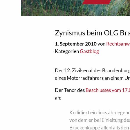
Zynismus beim OLG Br
1. September 2010
von
Rechtsanwa
Kategorien
Gastblog
Der 12. Zivilsenat des Brandenbur
eines Motorradfahrers an einem Unfa
Der Tenor des
Beschlusses vom 17
an:
Kollidiert ein links abbie
von dem er bei Einleitung 
Brückenkuppe allenfalls de