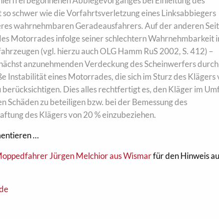
hlerfrei begonnenen Abbiegevorganges bei Einleitung des
 so schwer wie die Vorfahrtsverletzung eines Linksabbiegers
res wahrnehmbaren Geradeausfahrers. Auf der anderen Seite
des Motorrades infolge seiner schlechtern Wahrnehmbarkeit 
fahrzeugen (vgl. hierzu auch OLG Hamm RuS 2002, S. 412) –
zunächst anzunehmenden Verdeckung des Scheinwerfers durch
 Instabilität eines Motorrades, die sich im Sturz des Klägers 
 zu berücksichtigen. Dies alles rechtfertigt es, den Kläger im U
n Schäden zu beteiligen bzw. bei der Bemessung des
aftung des Klägers von 20 % einzubeziehen.
mentieren …
Moppedfahrer Jürgen Melchior aus Wismar
für den Hinweis au
.de