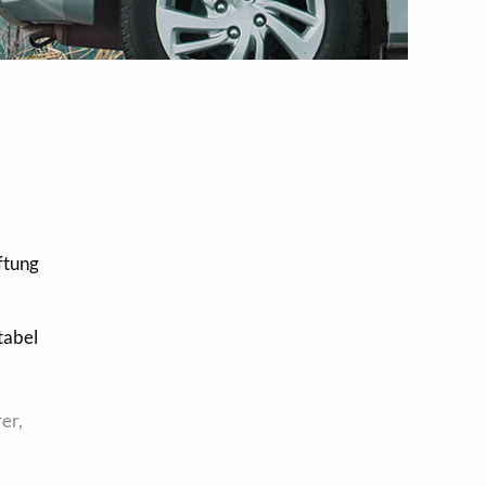
ftung
tabel
er,