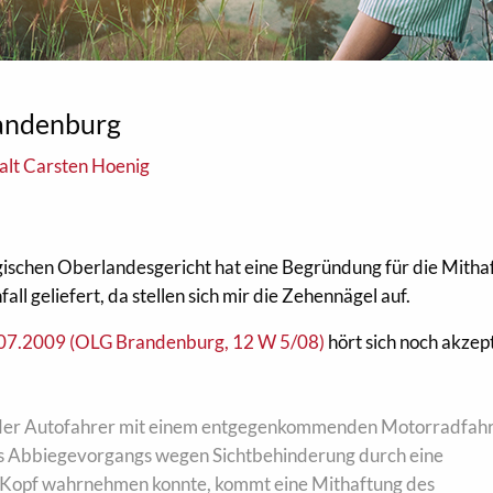
andenburg
lt Carsten Hoenig
gischen Oberlandesgericht hat eine Begründung für die Mitha
ll geliefert, da stellen sich mir die Zehennägel auf.
.07.2009 (OLG Brandenburg, 12 W 5/08)
hört sich noch akzep
gender Autofahrer mit einem entgegenkommenden Motorradfahr
des Abbiegevorgangs wegen Sichtbehinderung durch eine
n Kopf wahrnehmen konnte, kommt eine Mithaftung des