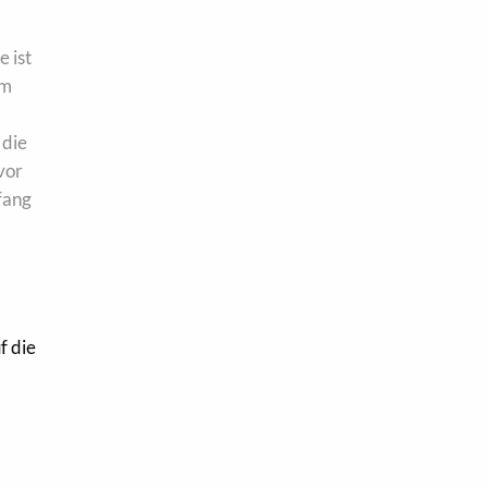
 ist
im
 die
vor
mfang
f die