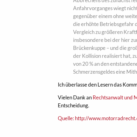
Abbrechens des zunächst fe
Anfahrvorganges wiegt nicht
gegenüber einem ohne weite
die erhöhte Betriebsgefahr 
Vergleich zu größeren Kraft
insbesondere bei der hier 
Brückenkuppe – und die große
der Kollision realisiert hat,
von 20 % an den entstandene
Schmerzensgeldes eine Mith
Ich überlasse den Lesern das Kom
Vielen Dank an
Rechtsanwalt und 
Entscheidung.
Quelle: http://www.motorradrecht