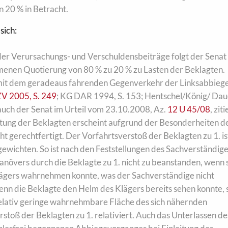
 20 % in Betracht.
sich:
er Verursachungs- und Verschuldensbeiträge folgt der Senat
nen Quotierung von 80 % zu 20 % zu Lasten der Beklagten.
n mit dem geradeaus fahrenden Gegenverkehr der Linksabbieg
V 2005, S. 249
; KG DAR 1994, S. 153; Hentschel/König/ Dau
o auch der Senat im Urteil vom 23.10.2008, Az.
12 U 45/08
, ziti
Haftung der Beklagten erscheint aufgrund der Besonderheiten d
cht gerechtfertigt. Der Vorfahrtsverstoß der Beklagten zu 1. is
u gewichten. So ist nach den Feststellungen des Sachverständig
anövers durch die Beklagte zu 1. nicht zu beanstanden, wenn 
lägers wahrnehmen konnte, was der Sachverständige nicht
enn die Beklagte den Helm des Klägers bereits sehen konnte, s
relativ geringe wahrnehmbare Fläche des sich nähernden
stoß der Beklagten zu 1. relativiert. Auch das Unterlassen de