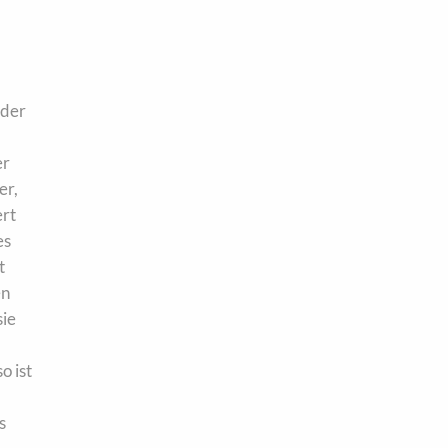
 der
er
er,
ert
es
t
en
sie
o ist
s