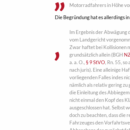
Motorradfahrers in Höhe von
Die Begründung hat es allerdings in 
Im Ergebnis der Abwägung d
vom Landgericht vorgenomme
Zwar haftet bei Kollisione
grundsätzlich allein (BGH
NZ
a. a. O.,
§ 9 StVO
, Rn. 55, s
nach juris). Eine alleinige 
vorliegenden Falles indes ni
nämlich als relativ gering z
die Einleitung des Abbiegem
nicht einmal den Kopf des K
ausgeschlossen hat. Selbst w
doch zu beachten, dass die 
Fahrzeuges den Vorfahrtsver