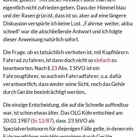
eigentlich nicht zufrieden geben. Dass der Himmel blau
und der Rasen grün ist, dass ist so. aber auf eine längere
Diskussion verspürte ich keine Lust. „Fahrnse weiter, abba
schnell“ war die abschließende Antwort und ich folgte
dieser Anweisung natürlich sofort.
Die Frage, ob es tatsächlich verboten ist, mit Kopfhörern
Fahrrad zu fahren, ist dann doch nicht so
einfach
zu
beantworten. Nach §
23
Abs. 1 StVO ist ein
Fahrzeugführer, so auch ein Fahrradfahrer, u.a. dafür
verantwortlich, dass weder seine Sicht, noch das Gehör
durch Geräte beeinträchtigt werden..
Die einzige Entscheidung, die auf die Schnelle auffindbar
war, ist schon etwas älter. Das OLG Köln entschied am
20.02.1987 (
Ss 12/87
), dass 23 StVO als
Spezialverbotsnorm für diejenigen Fälle gelte, in denen ein
Fahrzeugführer sein Hörvermögen durch Geräte,