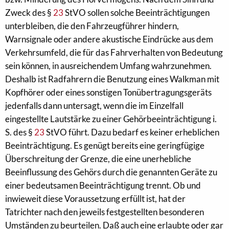
Zweck des §
23
StVO sollen solche Beeinträchtigungen
unterbleiben, die den Fahrzeugführer hindern,
Warnsignale oder andere akustische Eindrücke aus dem
Verkehrsumfeld, die für das Fahrverhalten von Bedeutung
sein können, in ausreichendem Umfang wahrzunehmen.
Deshalb ist Radfahrern die Benutzung eines Walkman mit
Kopfhörer oder eines sonstigen Tonübertragungsgeräts
jedenfalls dann untersagt, wenn die im Einzelfall
eingestellte Lautstärke zu einer Gehörbeeinträchtigung i.
S. des §
23
StVO führt. Dazu bedarf es keiner erheblichen
Beeinträchtigung. Es genügt bereits eine geringfügige
Überschreitung der Grenze, die eine unerhebliche
Beeinflussung des Gehörs durch die genannten Geräte zu
einer bedeutsamen Beeinträchtigung trennt. Ob und
inwieweit diese Voraussetzung erfüllt ist, hat der
Tatrichter nach den jeweils festgestellten besonderen
Umständen zu beurteilen. Daß auch eine erlaubte oder gar