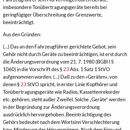
insbesondere Tonübertragungsgeräte bereits bei
geringfügiger Überschreitung der Grenzwerte,
beeinträchtigt.
Aus den Gründen:
(…) Das an den Fahrzeugführer gerichtete Gebot, sein
Gehör nicht durch Geräte zu beeinträchtigen, ist erst durch
die Änderungsverordnung vom 21. 7. 1980 (BGBl I S
1060) in die Vorschrift des §
23
Abs. 1 Satz 1 StVO
aufgenommen worden. (…) Daß zu den «Geräten«, von
denen §
23
StVO spricht, in erster Linie Kopfhörer und
Tonübertragungsgeräte wie Radios, Kassettenrekorder
etc. gehören, steht außer Zweifel. Solche „Geräte“ werden
in der Begründung zur Änderungsverordnung
ausdrücklich hervorgehoben. Beeinträchtigung des
Gehörs bedeutet nach dem Wortsinn Verschlechterung
bzw. Minderung des Hörvermögens. Nach dem Sinn und