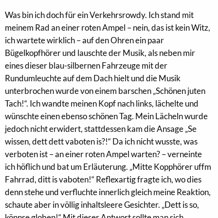
Was bin ich doch für ein Verkehrsrowdy. Ich stand mit
meinem Rad an einer roten Ampel – nein, das ist kein Witz,
ich wartete wirklich – auf den Ohren ein paar
Bügelkopfhörer und lauschte der Musik, als neben mir
eines dieser blau-silbernen Fahrzeuge mit der
Rundumleuchte auf dem Dach hielt und die Musik
unterbrochen wurde von einem barschen „Schönen juten
Tach!“.
Ich wandte meinen Kopf nach links, lächelte und
wünschte einen ebenso schönen Tag. Mein Lächeln wurde
jedoch nicht erwidert, stattdessen kam die Ansage „Se
wissen, dett dett vaboten is?!“ Da ich nicht wusste, was
verboten ist – an einer roten Ampel warten? – verneinte
ich höflich und bat um Erläuterung. „Mitte Kopphörer uffm
Fahrrad, ditt is vaboten!“ Reflexartig fragte ich, wo dies
denn stehe und verfluchte innerlich gleich meine Reaktion,
schaute aber in völlig inhaltsleere Gesichter. „Dett is so,
könnse globen!“ Mit dieser Antwort sollte man sich